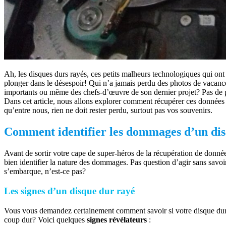
Ah, les disques durs rayés, ces petits malheurs technologiques qui ont
plonger dans le désespoir! Qui n’a jamais perdu des photos de vacan
importants ou même des chefs-d’œuvre de son dernier projet? Pas de 
Dans cet article, nous allons explorer comment récupérer ces données 
qu’entre nous, rien ne doit rester perdu, surtout pas vos souvenirs.
Comment identifier les dommages d’un di
Avant de sortir votre cape de super-héros de la récupération de données,
bien identifier la nature des dommages. Pas question d’agir sans savoi
s’embarque, n’est-ce pas?
Les signes d’un disque dur rayé
Vous vous demandez certainement comment savoir si votre disque dur 
coup dur? Voici quelques
signes révélateurs
: