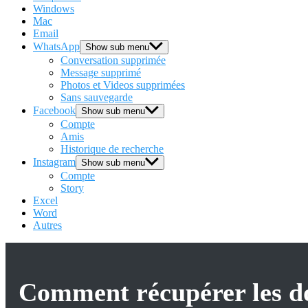
Windows
Mac
Email
WhatsApp
Show sub menu
Conversation supprimée
Message supprimé
Photos et Videos supprimées
Sans sauvegarde
Facebook
Show sub menu
Compte
Amis
Historique de recherche
Instagram
Show sub menu
Compte
Story
Excel
Word
Autres
Comment récupérer les d