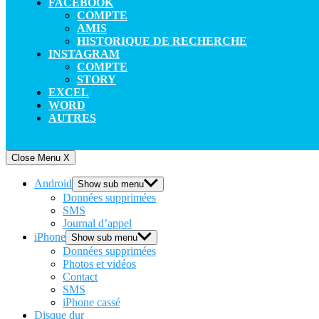
FACEBOOK
COMPTE
AMIS
HISTORIQUE DE RECHERCHE
INSTAGRAM
COMPTE
STORY
EXCEL
WORD
AUTRES
Close Menu
X
Android
Show sub menu
Données supprimées
SMS
Journal d’appel
iPhone
Show sub menu
Données supprimées
Photos et vidéos
Contact
SMS
iPhone cassé
Disque dur