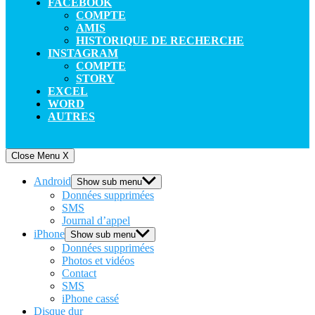
FACEBOOK
COMPTE
AMIS
HISTORIQUE DE RECHERCHE
INSTAGRAM
COMPTE
STORY
EXCEL
WORD
AUTRES
Close Menu
X
Android
Show sub menu
Données supprimées
SMS
Journal d’appel
iPhone
Show sub menu
Données supprimées
Photos et vidéos
Contact
SMS
iPhone cassé
Disque dur