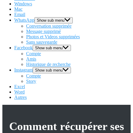
Windows
Mac
Email
WhatsApp
Show sub menu
Conversation supprimée
Message supprimé
Photos et Videos supprimées
Sans sauvegarde
Facebook
Show sub menu
Compte
Amis
Historique de recherche
Instagram
Show sub menu
Compte
Story
Excel
Word
Autres
Comment récupérer ses